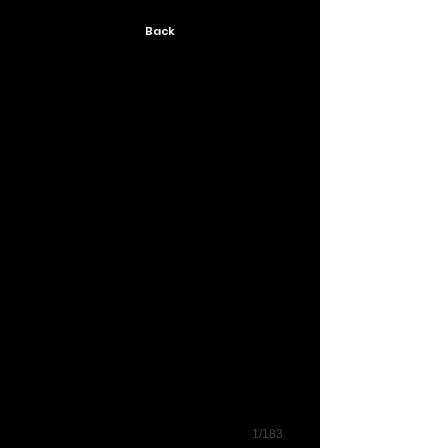
Back
1/183