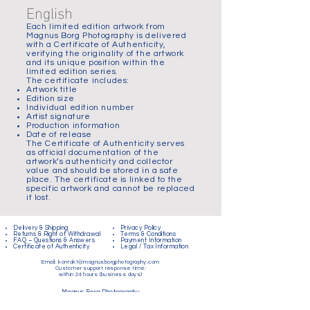
English
Each limited edition artwork from
Magnus Borg Photography is delivered
with a Certificate of Authenticity,
verifying the originality of the artwork
and its unique position within the
limited edition series.
The certificate includes:
Artwork title
Edition size
Individual edition number
Artist signature
Production information
Date of release
The Certificate of Authenticity serves
as official documentation of the
artwork’s authenticity and collector
value and should be stored in a safe
place. The certificate is linked to the
specific artwork and cannot be replaced
if lost.
Delivery & Shipping
Privacy Policy
Returns & Right of Withdrawal
Terms & Conditions
FAQ – Questions & Answers
Payment Information
Certificate of Authenticity
Legal / Tax Information
Email:
kontakt@magnusborgphotography.com
Customer support response time:
within 24 hours (business days)
Magnus Borg Photography
Fine Art Photography & Limited Collector Editions