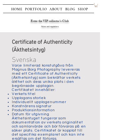
HOME
PORTFOLIO
ABOUT
BLOG
SHOP
Enter the VIP collector's Club
Rules and regulations
Certificate of Authenticity
(Äkthetsintyg)
Svenska
Varje limiterad konstutgåva från
Magnus Borg Photography levereras
med ett Certificate of Authenticity
(Äkthetsintyg) som bekräftar verkets
äkthet och dess unika plats i den
begränsade upplagan.
Certifikatet innehåller:
Verkets titel
Upplagans storlek
Individuellt upplagenummer
Konstnärens signatur
Produktionsinformation
Datum för utgivning
Äkthetsintyget fungerar som
dokumentation av verkets originalitet
och samlarvärde och bör förvaras på en
säker plats. Certifikatet är kopplat till
det specifika exemplaret och kan inte
ersättas om det förloras.