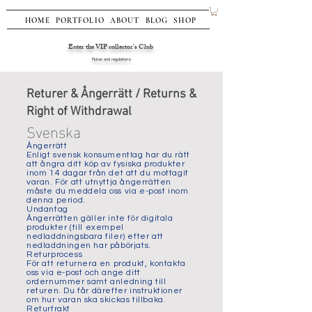
HOME
PORTFOLIO
ABOUT
BLOG
SHOP
Enter the VIP collector's Club
Rules and regulations
Returer & Ångerrätt / Returns &
Right of Withdrawal
Svenska
Ångerrätt
Enligt svensk konsumentlag har du rätt
att ångra ditt köp av fysiska produkter
inom 14 dagar från det att du mottagit
varan. För att utnyttja ångerrätten
måste du meddela oss via e-post inom
denna period.
Undantag
Ångerrätten gäller inte för digitala
produkter (till exempel
nedladdningsbara filer) efter att
nedladdningen har påbörjats.
Returprocess
För att returnera en produkt, kontakta
oss via e-post och ange ditt
ordernummer samt anledning till
returen. Du får därefter instruktioner
om hur varan ska skickas tillbaka.
Returfrakt