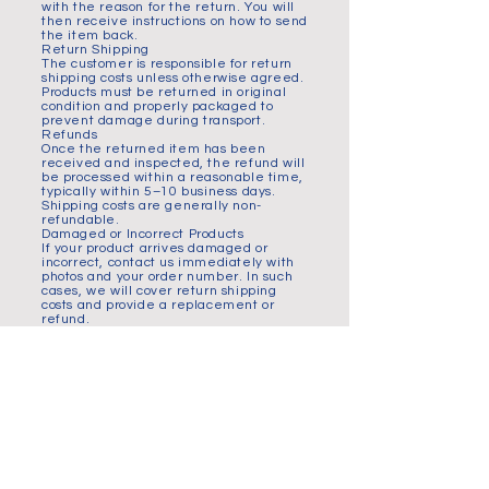
with the reason for the return. You will
then receive instructions on how to send
the item back.
Return Shipping
The customer is responsible for return
shipping costs unless otherwise agreed.
Products must be returned in original
condition and properly packaged to
prevent damage during transport.
Refunds
Once the returned item has been
received and inspected, the refund will
be processed within a reasonable time,
typically within 5–10 business days.
Shipping costs are generally non-
refundable.
Damaged or Incorrect Products
If your product arrives damaged or
incorrect, contact us immediately with
photos and your order number. In such
cases, we will cover return shipping
costs and provide a replacement or
refund.
Delivery & Shipping
Privacy Policy
Returns & Right of Withdrawal
Terms & Conditions
FAQ – Questions & Answers
Payment Information
Certificate of Authenticity
Legal / Tax Information
Email:
kontakt@magnusborgphotography.com
Customer support response time:
within 24 hours (business days)
Magnus Borg Photography
Fine Art Photography & Limited Collector Editions