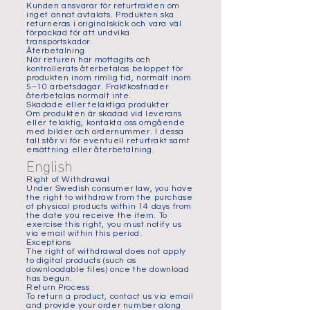
Kunden ansvarar för returfrakten om
inget annat avtalats. Produkten ska
returneras i originalskick och vara väl
förpackad för att undvika
transportskador.
Återbetalning
När returen har mottagits och
kontrollerats återbetalas beloppet för
produkten inom rimlig tid, normalt inom
5–10 arbetsdagar. Fraktkostnader
återbetalas normalt inte.
Skadade eller felaktiga produkter
Om produkten är skadad vid leverans
eller felaktig, kontakta oss omgående
med bilder och ordernummer. I dessa
fall står vi för eventuell returfrakt samt
ersättning eller återbetalning.
English
Right of Withdrawal
Under Swedish consumer law, you have
the right to withdraw from the purchase
of physical products within 14 days from
the date you receive the item. To
exercise this right, you must notify us
via email within this period.
Exceptions
The right of withdrawal does not apply
to digital products (such as
downloadable files) once the download
has begun.
Return Process
To return a product, contact us via email
and provide your order number along