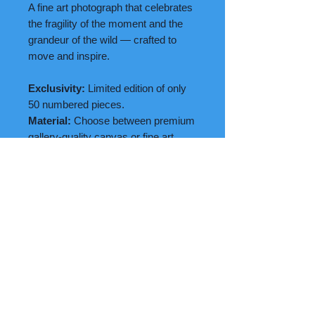
A fine art photograph that celebrates
the fragility of the moment and the
grandeur of the wild — crafted to
move and inspire.
Exclusivity:
Limited edition of only
50 numbered pieces.
Material:
Choose between premium
gallery-quality canvas or fine art
paper.
Size
: 120x80 cm
Delivery
: Unframed, allowing you
the freedom to select the perfect
frame that complements your decor
and personal aesthetic.
Each piece comes with a Certificate
of Authenticity.
For pricing and special ordering