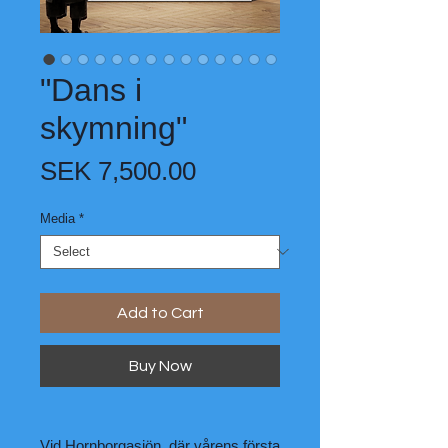
"Dans i
skymning"
Price
SEK 7,500.00
Media
*
Add to Cart
Buy Now
Vid Hornborgasjön, där vårens första